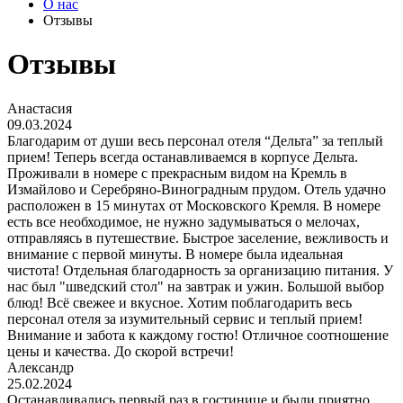
О нас
Отзывы
Отзывы
Анастасия
09.03.2024
Благодарим от души весь персонал отеля “Дельта” за теплый
прием! Теперь всегда останавливаемся в корпусе Дельта.
Проживали в номере с прекрасным видом на Кремль в
Измайлово и Серебряно-Виноградным прудом. Отель удачно
расположен в 15 минутах от Московского Кремля. В номере
есть все необходимое, не нужно задумываться о мелочах,
отправляясь в путешествие. Быстрое заселение, вежливость и
внимание с первой минуты. В номере была идеальная
чистота! Отдельная благодарность за организацию питания. У
нас был "шведский стол" на завтрак и ужин. Большой выбор
блюд! Всё свежее и вкусное. Хотим поблагодарить весь
персонал отеля за изумительный сервис и теплый прием!
Внимание и забота к каждому гостю! Отличное соотношение
цены и качества. До скорой встречи!
Александр
25.02.2024
Останавливались первый раз в гостинице и были приятно