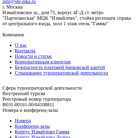
info@sbr-nika.ru
г. Москва
Измайловское ш., дом 71, корпус 4Г-Д ст. метро
"Партизанская" МЦК "Измайлово", стойка ресепшен справа
от центрального входа, холл 1 этаж отель "Гамма"
Компания
О нас
Контакты
Новости и статьи
Корпоративным клиентам
Безопасность платежей банковской картой
Страхование туроператорской деятельности
Сфера туроператорской деятельности
Внутренний туризм
Реестровый номер туроператора
В031-00161-00/04108811
Номера и конференц-залы
Номера
Конференц-залы
Корпус Измайлово Гамма
Корпус Измайлово Дельта